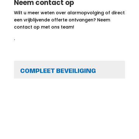
Neem contact op
Wilt u meer weten over alarmopvolging of direct
een vrijblijvende offerte ontvangen? Neem
contact op met ons team!
.
COMPLEET BEVEILIGING
✔
Erkende Beveiligingsorganisatie
✔
Erkende Horeca &
Evenementenbeveiliging
✔
Uitstraling van mensen en middelen
✔
Open en eerlijke samenwerking
✔
Oplossingsgericht