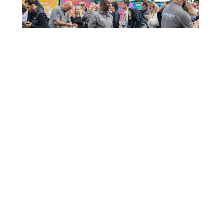
Toegangscontrole bij festivals: de
sleutel tot een veilig evenement
mrt 4, 2025
Festivals zijn dé plek waar mensen samenkomen
om te genieten van muziek, entertainment en
een unieke sfeer. Maar met grote groepen
mensen op één locatie is een goed
beveiligingsplan essentieel. Toegangscontrole
speelt hierbij een cruciale rol en draagt direct bij
aan...